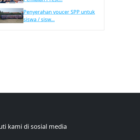
Penyerahan voucer SPP untuk
siswa / sisw...
uti kami di sosial media