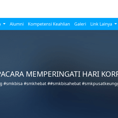
a
Alumni
Kompetensi Keahlian
Galeri
Link Lainya
ACARA MEMPERINGATI HARI KOR
 #smkbisa #smkhebat ##smkbisahebat #smkpusatkeungg