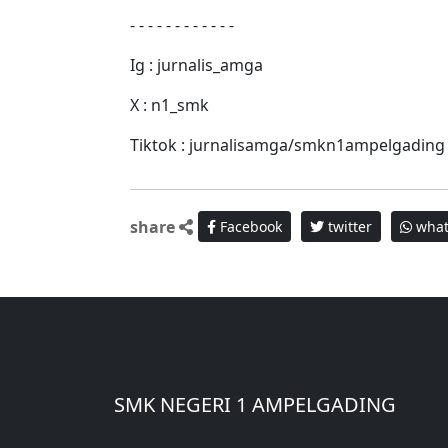
- - - - - - - - - - - -
Ig : jurnalis_amga
X : n1_smk
Tiktok : jurnalisamga/smkn1ampelgading
share
Facebook
twitter
what
SMK NEGERI 1 AMPELGADING