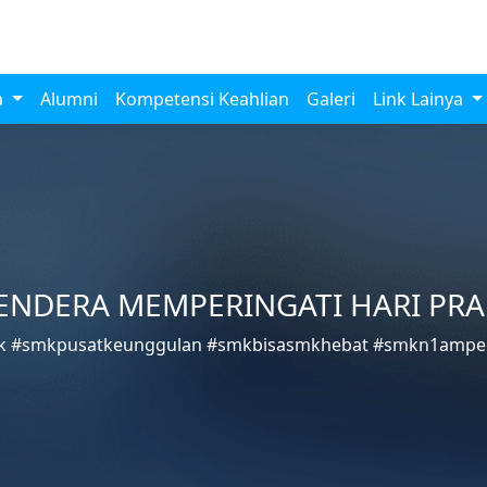
a
Alumni
Kompetensi Keahlian
Galeri
Link Lainya
ENDERA MEMPERINGATI HARI PRA
 #smkpusatkeunggulan #smkbisasmkhebat #smkn1ampe