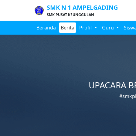
SMK N 1 AMPELGADING
SMK PUSAT KEUNGGULAN
Beranda
Berita
Profil
Guru
Sisw
UPACARA B
#smkpk