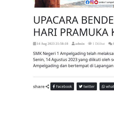
UPACARA BENDE
HARI PRAMUKA 
14 Aug 2023 21:58:10
admin
1 Dilihat
SMK Negeri 1 Ampelgading telah melaksan
Senin, 14 Agustus 2023 yang diikuti oleh 
Ampelgading dan bertempat di Lapangan
share
Facebook
twitter
what