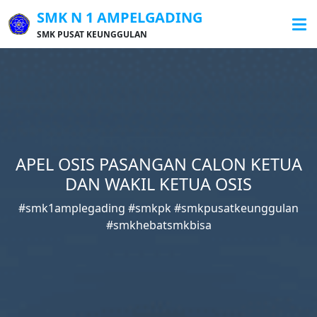
SMK N 1 AMPELGADING
SMK PUSAT KEUNGGULAN
APEL OSIS PASANGAN CALON KETUA
DAN WAKIL KETUA OSIS
#smk1amplegading #smkpk #smkpusatkeunggulan
#smkhebatsmkbisa